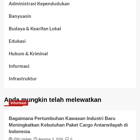
Administrasi Kependudukan
Banyuasin
Budaya & Kearifan Lokal
Edukasi
Hukum & Kriminal
Informasi
Infrastruktur
Kelurahan Airbatu
Anda mungkin telah melewatkan
Kepegawaian & ASN Banyuasin
Informasi
Kesehatan
Bagaimana Pertumbuhan Kawasan Industri Baru
Meningkatkan Kebutuhan Paket Cargo Antarwilayah di
Keuangan
Indonesia
IDN Update
Agustus 3, 2026
0