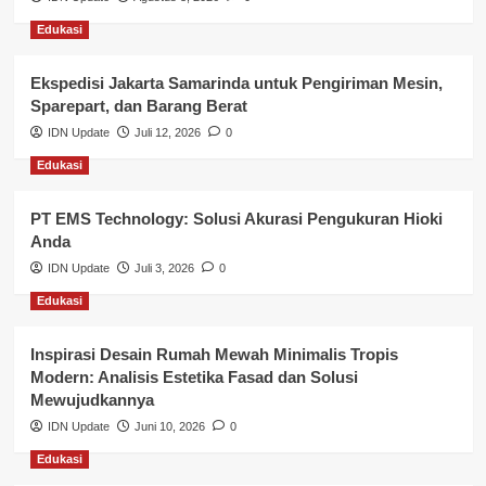
Lalu Lintas
Edukasi
Layanan Pendidikan
Ekspedisi Jakarta Samarinda untuk Pengiriman Mesin,
Layanan Publik Kabupaten Banyuasin
Sparepart, dan Barang Berat
Nasional
IDN Update
Juli 12, 2026
0
Edukasi
Pemerintahan
PT EMS Technology: Solusi Akurasi Pengukuran Hioki
Pendidikan
Anda
Perbankan & Keuangan
IDN Update
Juli 3, 2026
0
Edukasi
Perpajakan & Keuangan
Profil Wilayah Banyuasin
Inspirasi Desain Rumah Mewah Minimalis Tropis
Modern: Analisis Estetika Fasad dan Solusi
Sosial & Budaya
Mewujudkannya
IDN Update
Juni 10, 2026
0
Sosial & Kesejahteraan
Edukasi
SPPG BGN