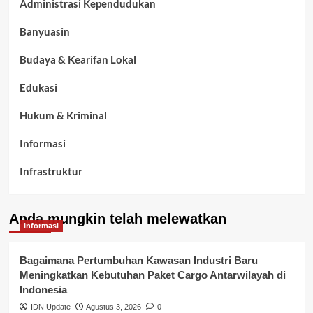
Administrasi Kependudukan
Banyuasin
Budaya & Kearifan Lokal
Edukasi
Hukum & Kriminal
Informasi
Infrastruktur
Kelurahan Airbatu
Anda mungkin telah melewatkan
Kepegawaian & ASN Banyuasin
Informasi
Kesehatan
Bagaimana Pertumbuhan Kawasan Industri Baru
Meningkatkan Kebutuhan Paket Cargo Antarwilayah di
Keuangan
Indonesia
IDN Update
Agustus 3, 2026
0
Lalu Lintas