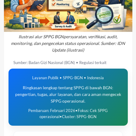
Ilustrasi alur SPPG BGNpersyaratan, verifikasi, audit,
monitoring, dan pengecekan status operasional. Sumber: IDN
Update (ilustrasi)
Sumber: Badan Gizi Nasional (BGN) • Regulasi terkait
Layanan Publik • SPPG-BGN • Indonesia
Ringkasan lengkap tentang SPPG di bawah BGN:
pengertian, tugas, alur layanan, dan cara aman mengecek
SPPG operasional.
Pembaruan: Februari 2026•Fokus: Cek SPPG
operasional•Cluster: SPPG-BGN