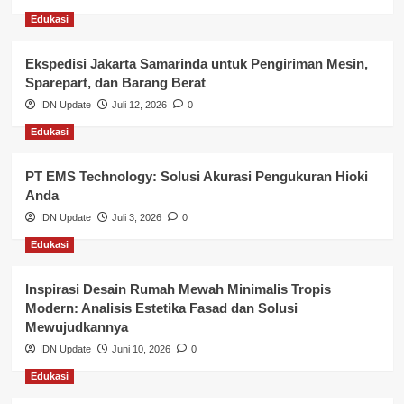
Edukasi
Layanan Pendidikan
Ekspedisi Jakarta Samarinda untuk Pengiriman Mesin,
Layanan Publik Kabupaten Banyuasin
Sparepart, dan Barang Berat
Nasional
IDN Update
Juli 12, 2026
0
Edukasi
Pemerintahan
PT EMS Technology: Solusi Akurasi Pengukuran Hioki
Pendidikan
Anda
Perbankan & Keuangan
IDN Update
Juli 3, 2026
0
Edukasi
Perpajakan & Keuangan
Profil Wilayah Banyuasin
Inspirasi Desain Rumah Mewah Minimalis Tropis
Modern: Analisis Estetika Fasad dan Solusi
Sosial & Budaya
Mewujudkannya
IDN Update
Juni 10, 2026
0
Sosial & Kesejahteraan
Edukasi
SPPG BGN