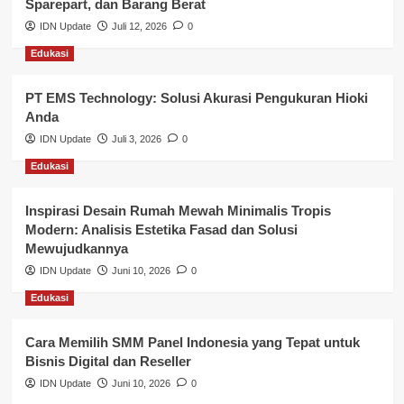
Sparepart, dan Barang Berat
Nasional
IDN Update
Juli 12, 2026
0
Edukasi
Pemerintahan
PT EMS Technology: Solusi Akurasi Pengukuran Hioki
Pendidikan
Anda
Perbankan & Keuangan
IDN Update
Juli 3, 2026
0
Edukasi
Perpajakan & Keuangan
Profil Wilayah Banyuasin
Inspirasi Desain Rumah Mewah Minimalis Tropis
Modern: Analisis Estetika Fasad dan Solusi
Sosial & Budaya
Mewujudkannya
IDN Update
Juni 10, 2026
0
Sosial & Kesejahteraan
Edukasi
SPPG BGN
Cara Memilih SMM Panel Indonesia yang Tepat untuk
Bisnis Digital dan Reseller
IDN Update
Juni 10, 2026
0