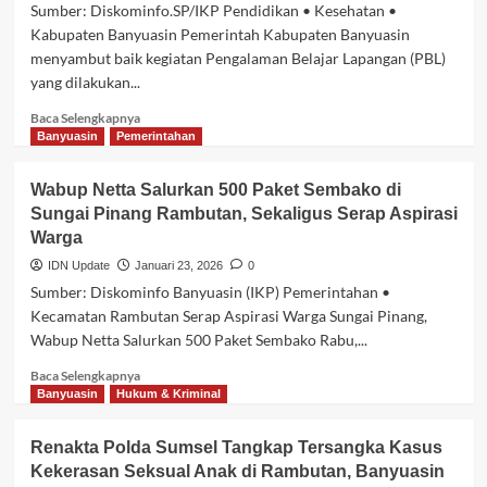
RS
Sumber: Diskominfo.SP/IKP Pendidikan • Kesehatan •
Hermina
Kabupaten Banyuasin Pemerintah Kabupaten Banyuasin
OPI
menyambut baik kegiatan Pengalaman Belajar Lapangan (PBL)
Jakabaring
yang dilakukan...
di
Rambutan,
Baca
Baca Selengkapnya
Dorong
selengkapnya
Banyuasin
Pemerintahan
Sinergi
tentang
Layanan
409
Kesehatan
Wabup Netta Salurkan 500 Paket Sembako di
Mahasiswa
Sungai Pinang Rambutan, Sekaligus Serap Aspirasi
FKM
Warga
Unsri
Akan
IDN Update
Januari 23, 2026
0
Laksanakan
Sumber: Diskominfo Banyuasin (IKP) Pemerintahan •
PBL
Kecamatan Rambutan Serap Aspirasi Warga Sungai Pinang,
di
Wabup Netta Salurkan 500 Paket Sembako Rabu,...
Banyuasin,
Sekda
Baca
Baca Selengkapnya
Erwin
selengkapnya
Banyuasin
Hukum & Kriminal
Ibrahim
tentang
Dukung
Wabup
Penuh
Renakta Polda Sumsel Tangkap Tersangka Kasus
Netta
Kekerasan Seksual Anak di Rambutan, Banyuasin
Salurkan