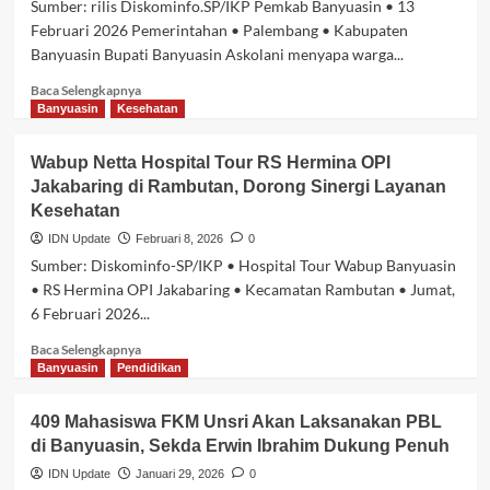
Sumber: rilis Diskominfo.SP/IKP Pemkab Banyuasin • 13
Soroti
Februari 2026 Pemerintahan • Palembang • Kabupaten
Stabilitas
Banyuasin Bupati Banyuasin Askolani menyapa warga...
Harga
Bawang,
Baca
Baca Selengkapnya
Beras,
selengkapnya
Banyuasin
Kesehatan
dan
tentang
Ikan
Askolani
Wabup Netta Hospital Tour RS Hermina OPI
di
Jakabaring di Rambutan, Dorong Sinergi Layanan
RRI
Kesehatan
Palembang:
“Banyuasin
IDN Update
Februari 8, 2026
0
Untuk
Sumber: Diskominfo-SP/IKP • Hospital Tour Wabup Banyuasin
Indonesia,
• RS Hermina OPI Jakabaring • Kecamatan Rambutan • Jumat,
Banyuasin
6 Februari 2026...
Untuk
Dunia”,
Baca
Baca Selengkapnya
Bahas
selengkapnya
Banyuasin
Pendidikan
Capaian
tentang
dan
Wabup
Keluhan
409 Mahasiswa FKM Unsri Akan Laksanakan PBL
Netta
Warga
di Banyuasin, Sekda Erwin Ibrahim Dukung Penuh
Hospital
Tour
IDN Update
Januari 29, 2026
0