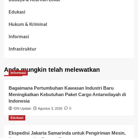
Edukasi
Hukum & Kriminal
Informasi
Infrastruktur
Kelurahan Airbatu
Anda mungkin telah melewatkan
Kepegawaian & ASN Banyuasin
Informasi
Kesehatan
Bagaimana Pertumbuhan Kawasan Industri Baru
Meningkatkan Kebutuhan Paket Cargo Antarwilayah di
Keuangan
Indonesia
IDN Update
Agustus 3, 2026
0
Lalu Lintas
Edukasi
Layanan Pendidikan
Ekspedisi Jakarta Samarinda untuk Pengiriman Mesin,
Layanan Publik Kabupaten Banyuasin