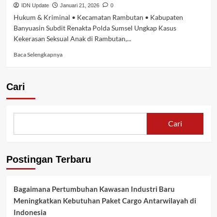
500
IDN Update
Januari 21, 2026
0
Paket
Hukum & Kriminal • Kecamatan Rambutan • Kabupaten
Sembako
Banyuasin Subdit Renakta Polda Sumsel Ungkap Kasus
di
Kekerasan Seksual Anak di Rambutan,...
Sungai
Pinang
Baca
Baca Selengkapnya
Rambutan,
selengkapnya
Sekaligus
tentang
Serap
Renakta
Cari
Aspirasi
Polda
Warga
Sumsel
Tangkap
Tersangka
Cari
Kasus
Kekerasan
Seksual
Anak
Postingan Terbaru
di
Rambutan,
Banyuasin
Bagaimana Pertumbuhan Kawasan Industri Baru
Meningkatkan Kebutuhan Paket Cargo Antarwilayah di
Indonesia