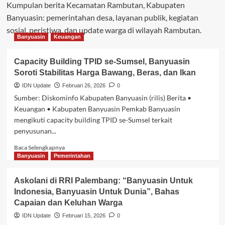
Kumpulan berita Kecamatan Rambutan, Kabupaten
Banyuasin: pemerintahan desa, layanan publik, kegiatan
sosial, peristiwa, dan update warga di wilayah Rambutan.
Banyuasin
Keuangan
Capacity Building TPID se-Sumsel, Banyuasin
Soroti Stabilitas Harga Bawang, Beras, dan Ikan
IDN Update
Februari 26, 2026
0
Sumber: Diskominfo Kabupaten Banyuasin (rilis) Berita •
Keuangan • Kabupaten Banyuasin Pemkab Banyuasin
mengikuti capacity building TPID se-Sumsel terkait
penyusunan...
Baca
Baca Selengkapnya
selengkapnya
Banyuasin
Pemerintahan
tentang
Capacity
Askolani di RRI Palembang: “Banyuasin Untuk
Building
Indonesia, Banyuasin Untuk Dunia”, Bahas
TPID
Capaian dan Keluhan Warga
se-
Sumsel,
IDN Update
Februari 15, 2026
0
Banyuasin