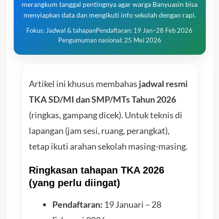
merangkum tanggal pentingnya agar warga Banyuasin bisa
menyiapkan data dan mengikuti info sekolah dengan rapi.
Fokus: Jadwal & tahapan
Pendaftaran: 19 Jan–28 Feb 2026
Pengumuman nasional: 25 Mei 2026
Artikel ini khusus membahas
jadwal resmi
TKA SD/MI dan SMP/MTs Tahun 2026
(ringkas, gampang dicek). Untuk teknis di
lapangan (jam sesi, ruang, perangkat),
tetap ikuti arahan sekolah masing-masing.
Ringkasan tahapan TKA 2026
(yang perlu diingat)
Pendaftaran:
19 Januari – 28