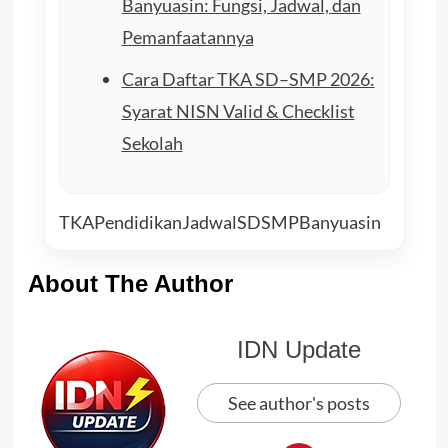
Banyuasin: Fungsi, Jadwal, dan
Pemanfaatannya
Cara Daftar TKA SD–SMP 2026:
Syarat NISN Valid & Checklist
Sekolah
TKA
Pendidikan
Jadwal
SD
SMP
Banyuasin
About The Author
IDN Update
See author's posts