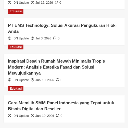
Nasional
IDN Update
Juli 12, 2026
0
Edukasi
Pemerintahan
PT EMS Technology: Solusi Akurasi Pengukuran Hioki
Pendidikan
Anda
Perbankan & Keuangan
IDN Update
Juli 3, 2026
0
Edukasi
Perpajakan & Keuangan
Profil Wilayah Banyuasin
Inspirasi Desain Rumah Mewah Minimalis Tropis
Modern: Analisis Estetika Fasad dan Solusi
Sosial & Budaya
Mewujudkannya
IDN Update
Juni 10, 2026
0
Sosial & Kesejahteraan
Edukasi
SPPG BGN
Cara Memilih SMM Panel Indonesia yang Tepat untuk
Bisnis Digital dan Reseller
IDN Update
Juni 10, 2026
0