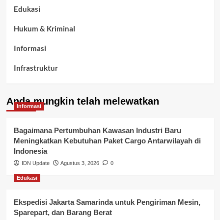
Edukasi
Hukum & Kriminal
Informasi
Infrastruktur
Kelurahan Airbatu
Anda mungkin telah melewatkan
Kepegawaian & ASN Banyuasin
Informasi
Kesehatan
Bagaimana Pertumbuhan Kawasan Industri Baru
Meningkatkan Kebutuhan Paket Cargo Antarwilayah di
Keuangan
Indonesia
IDN Update
Agustus 3, 2026
0
Lalu Lintas
Edukasi
Layanan Pendidikan
Ekspedisi Jakarta Samarinda untuk Pengiriman Mesin,
Layanan Publik Kabupaten Banyuasin
Sparepart, dan Barang Berat