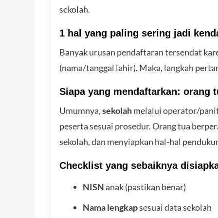
sekolah.
1 hal yang paling sering jadi kend
Banyak urusan pendaftaran tersendat ka
(nama/tanggal lahir). Maka, langkah pert
Siapa yang mendaftarkan: orang t
Umumnya,
sekolah
melalui operator/pani
peserta sesuai prosedur. Orang tua berpe
sekolah, dan menyiapkan hal-hal pendukun
Checklist yang sebaiknya disiapk
NISN
anak (pastikan benar)
Nama lengkap
sesuai data sekolah