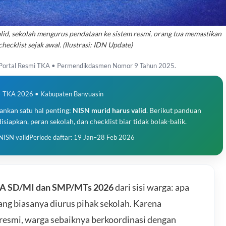
id, sekolah mengurus pendataan ke sistem resmi, orang tua memastikan
hecklist sejak awal. (Ilustrasi: IDN Update)
 Portal Resmi TKA • Permendikdasmen Nomor 9 Tahun 2025.
• TKA 2026 • Kabupaten Banyuasin
kan satu hal penting:
NISN murid harus valid
. Berikut panduan
isiapkan, peran sekolah, dan checklist biar tidak bolak-balik.
 NISN valid
Periode daftar: 19 Jan–28 Feb 2026
TKA SD/MI dan SMP/MTs 2026
dari sisi warga: apa
yang biasanya diurus pihak sekolah. Karena
resmi, warga sebaiknya berkoordinasi dengan