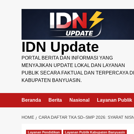
Skip
to
content
IDN Update
PORTAL BERITA DAN INFORMASI YANG
MENYAJIKAN UPDATE LOKAL DAN LAYANAN
PUBLIK SECARA FAKTUAL DAN TERPERCAYA D
KABUPATEN BANYUASIN.
Beranda
Berita
Nasional
Layanan Publik
HOME
CARA DAFTAR TKA SD–SMP 2026: SYARAT NIS
Layanan Pendidikan
Layanan Publik Kabupaten Banyuasin