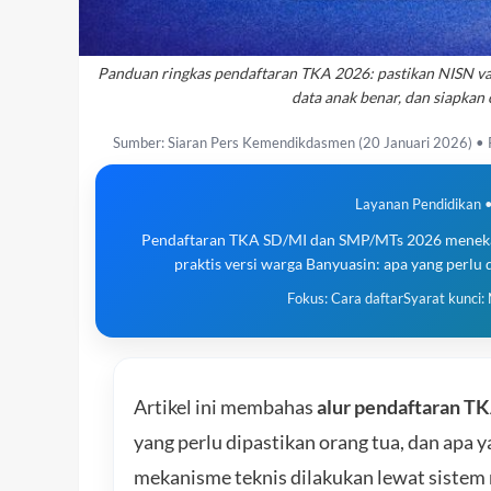
Panduan ringkas pendaftaran TKA 2026: pastikan NISN val
data anak benar, dan siapkan c
Sumber: Siaran Pers Kemendikdasmen (20 Januari 2026) •
Layanan Pendidikan 
Pendaftaran TKA SD/MI dan SMP/MTs 2026 menekan
praktis versi warga Banyuasin: apa yang perlu d
Fokus: Cara daftar
Syarat kunci:
Artikel ini membahas
alur pendaftaran 
yang perlu dipastikan orang tua, dan apa 
mekanisme teknis dilakukan lewat sistem 