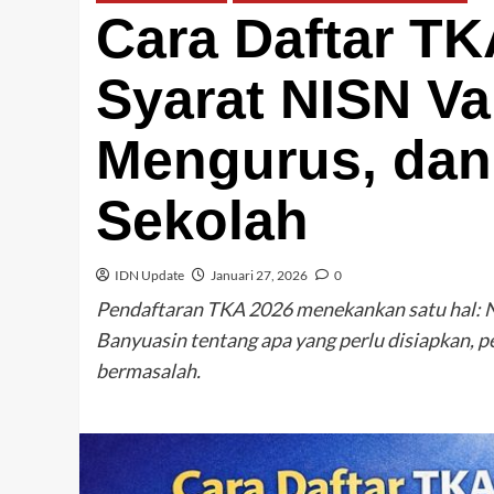
Cara Daftar T
Syarat NISN Va
Mengurus, dan
Sekolah
IDN Update
Januari 27, 2026
0
Pendaftaran TKA 2026 menekankan satu hal: NI
Banyuasin tentang apa yang perlu disiapkan, p
bermasalah.