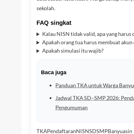
sekolah.
FAQ singkat
Kalau NISN tidak valid, apa yang harus 
Apakah orang tua harus membuat akun d
Apakah simulasi itu wajib?
Baca juga
Panduan TKA untuk Warga Banyua
Jadwal TKA SD–SMP 2026: Pendaft
Pengumuman
TKA
Pendaftaran
NISN
SD
SMP
Banyuasin