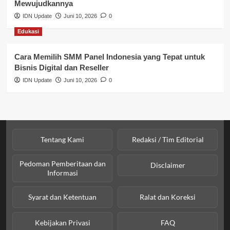
Sosial & Budaya
Mewujudkannya
IDN Update
Juni 10, 2026
0
Sosial & Kesejahteraan
Edukasi
SPPG BGN
Cara Memilih SMM Panel Indonesia yang Tepat untuk
Bisnis Digital dan Reseller
IDN Update
Juni 10, 2026
0
Tentang Kami
Redaksi / Tim Editorial
Pedoman Pemberitaan dan
Disclaimer
Informasi
Syarat dan Ketentuan
Ralat dan Koreksi
Kebijakan Privasi
FAQ