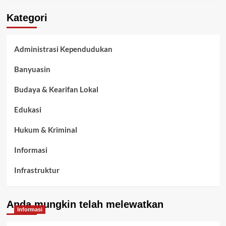
Kategori
Administrasi Kependudukan
Banyuasin
Budaya & Kearifan Lokal
Edukasi
Hukum & Kriminal
Informasi
Infrastruktur
Kelurahan Airbatu
Anda mungkin telah melewatkan
Kepegawaian & ASN Banyuasin
Informasi