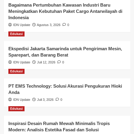
Kesehatan
Bagaimana Pertumbuhan Kawasan Industri Baru
Meningkatkan Kebutuhan Paket Cargo Antarwilayah di
Keuangan
Indonesia
IDN Update
Agustus 3, 2026
0
Lalu Lintas
Edukasi
Layanan Pendidikan
Ekspedisi Jakarta Samarinda untuk Pengiriman Mesin,
Layanan Publik Kabupaten Banyuasin
Sparepart, dan Barang Berat
Nasional
IDN Update
Juli 12, 2026
0
Edukasi
Pemerintahan
PT EMS Technology: Solusi Akurasi Pengukuran Hioki
Pendidikan
Anda
Perbankan & Keuangan
IDN Update
Juli 3, 2026
0
Edukasi
Perpajakan & Keuangan
Profil Wilayah Banyuasin
Inspirasi Desain Rumah Mewah Minimalis Tropis
Modern: Analisis Estetika Fasad dan Solusi