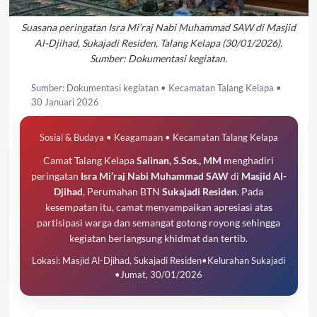
Suasana peringatan Isra Mi’raj Nabi Muhammad SAW di Masjid
Al-Djihad, Sukajadi Residen, Talang Kelapa (30/01/2026).
Sumber: Dokumentasi kegiatan.
Sumber: Dokumentasi kegiatan • Kecamatan Talang Kelapa •
30 Januari 2026
Sosial & Budaya • Keagamaan • Kecamatan Talang Kelapa
Camat Talang Kelapa
Salinan, S.Sos., MM
menghadiri
peringatan
Isra Mi’raj Nabi Muhammad SAW
di
Masjid Al-
Djihad
, Perumahan BTN
Sukajadi Residen
. Pada
kesempatan itu, camat menyampaikan apresiasi atas
partisipasi warga dan semangat gotong royong sehingga
kegiatan berlangsung khidmat dan tertib.
Lokasi: Masjid Al-Djihad, Sukajadi Residen
•
Kelurahan Sukajadi
•
Jumat, 30/01/2026