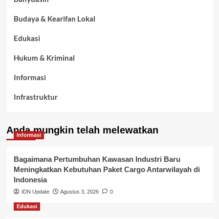
Budaya & Kearifan Lokal
Edukasi
Hukum & Kriminal
Informasi
Infrastruktur
Kelurahan Airbatu
Anda mungkin telah melewatkan
Kepegawaian & ASN Banyuasin
Informasi
Kesehatan
Bagaimana Pertumbuhan Kawasan Industri Baru
Meningkatkan Kebutuhan Paket Cargo Antarwilayah di
Keuangan
Indonesia
IDN Update
Agustus 3, 2026
0
Lalu Lintas
Edukasi
Layanan Pendidikan