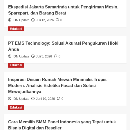
Ekspedisi Jakarta Samarinda untuk Pengiriman Mesin,
Layanan Publik Kabupaten Banyuasin
Sparepart, dan Barang Berat
Nasional
IDN Update
Juli 12, 2026
0
Edukasi
Pemerintahan
PT EMS Technology: Solusi Akurasi Pengukuran Hioki
Pendidikan
Anda
Perbankan & Keuangan
IDN Update
Juli 3, 2026
0
Edukasi
Perpajakan & Keuangan
Profil Wilayah Banyuasin
Inspirasi Desain Rumah Mewah Minimalis Tropis
Modern: Analisis Estetika Fasad dan Solusi
Sosial & Budaya
Mewujudkannya
IDN Update
Juni 10, 2026
0
Sosial & Kesejahteraan
Edukasi
SPPG BGN
Cara Memilih SMM Panel Indonesia yang Tepat untuk
Bisnis Digital dan Reseller