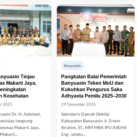
Banyuasin
anyuasin Tinjau
Pangkalan Balai Pemerintah
s Makarti Jaya,
Banyuasin Teken MoU dan
eningkatan
Kukuhkan Pengurus Saka
n Kesehatan
Adhyasta Pemilu 2025–2030
r 2025
29 Desember 2025
uasin Dr. H. Askolani,
Sekretaris Daerah (Sekda)
meninjau langsung
Kabupaten Banyuasin, Ir. Erwin
kesmas Makarti Jaya ,
Ibrahim, ST., MM MBA IPU ASEAN
 Makarti…
Eng , selaku…