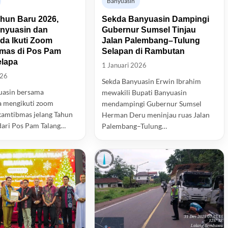
Banyuasin
ahun Baru 2026,
Sekda Banyuasin Dampingi
nyuasin dan
Gubernur Sumsel Tinjau
da Ikuti Zoom
Jalan Palembang–Tulung
bmas di Pos Pam
Selapan di Rambutan
elapa
1 Januari 2026
026
Sekda Banyuasin Erwin Ibrahim
uasin bersama
mewakili Bupati Banyuasin
 mengikuti zoom
mendampingi Gubernur Sumsel
kamtibmas jelang Tahun
Herman Deru meninjau ruas Jalan
dari Pos Pam Talang…
Palembang–Tulung…