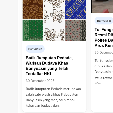
Banyuasin
Tol Fungs
Resmi Dib
Polres B
Arus Ken
Banyuasin
30 Desembe
Batik Jumputan Pedade,
Tol fungsio
Warisan Budaya Khas
dibuka dan 
Banyuasin yang Telah
Banyuasin 
Terdaftar HKI
serta penga
30 Desember 2025
ke…
Batik Jumputan Pedade merupakan
salah satu wastra khas Kabupaten
Banyuasin yang menjadi simbol
kekayaan budaya dan…