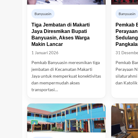
Banyuasin
Banyuasin
Tiga Jembatan di Makarti
Pemkab B
Jaya Diresmikan Bupati
Perayaan 
Banyuasin, Akses Warga
Sedulang
Makin Lancar
Pangkala
1 Januari 2026
31 Desembe
Pemkab Banyuasin meresmikan tiga
Pemkab Ban
jembatan di Kecamatan Makarti
Perayaan N
Jaya untuk memperkuat konektivitas
silaturahmi
dan mempermudah akses
dan Katolik
transportasi…