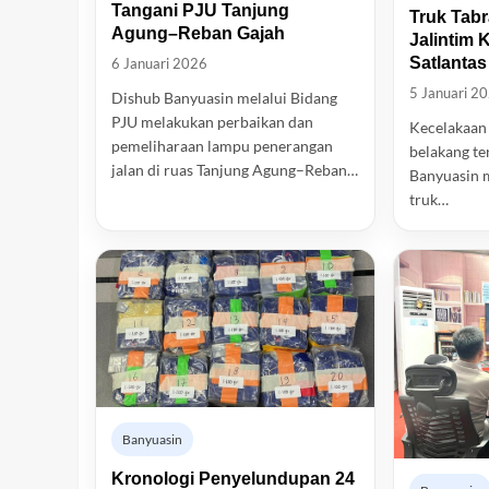
Tangani PJU Tanjung
Truk Tabr
Agung–Reban Gajah
Jalintim 
Satlanta
6 Januari 2026
5 Januari 2
Dishub Banyuasin melalui Bidang
PJU melakukan perbaikan dan
Kecelakaan 
pemeliharaan lampu penerangan
belakang te
jalan di ruas Tanjung Agung–Reban…
Banyuasin m
truk…
Banyuasin
Kronologi Penyelundupan 24